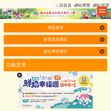
跳
:::
.回首頁
.網站導覽
.網站管理
到
主
要
內
專區選單
容
區
教育宣導專區
專區選單
數位學習專區
教育宣導專區
115 新店國小一年級新生入學網
數位學習專區
活動宣導
我們的新店國小
教育部
新店國小影音
新北市政府
閱讀活動
校長室
其他單位宣導
數位學習
教務處
新店國小課程計畫備查
學生資訊教育活動
學務處
校外人士入班教學