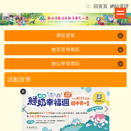
跳
:::
回首頁
網站管理
到
主
要
內
專區選單
容
區
教育宣導專區
專區選單
數位學習專區
教育宣導專區
115 新店國小一年級新生入學網
數位學習專區
活動宣導
我們的新店國小
教育部
新店國小影音
新北市政府
閱讀活動
校長室
其他單位宣導
數位學習
教務處
新店國小課程計畫備查
學生資訊教育活動