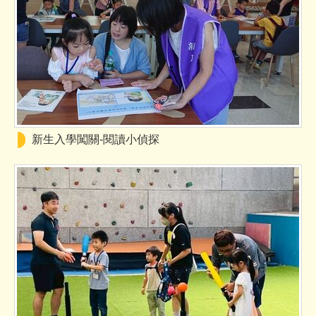
新生入學闖關-閱讀小偵探