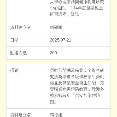
大學心理諮商與健康促進研究
教務處
新店國小課程計畫備查
中心辦理「114年度暑期線上
研習講座」資訊
學務處
校外人士入班教學
總務處
115學年度 新北市國小新生學區學校查詢系統
輔導組
輔導處
115學年度 新北市國中新生學區學校查詢系統
2025-07-21
主計室
209
人事室
勞動部勞動及職業安全衛生研
幼兒園
究所為增進各級學校學生勞動
權益及職業安全衛生知能，落
雀斯納新店國小游泳池
實職業危害預防教育，歡迎各
校參觀該所「勞安加衛體驗
家長專區
館」
師生專區
輔導組