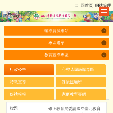
跳
:::
回首頁
網站管理
到
主
要
內
輔導資源網站
容
區
專區選單
輔導資源網站
教育宣導專區
專區選單
教育宣導專區
115 新店國小一年級新生入學網
行政公告
心靈花園輔導專區
我們的新店國小
教育部
特教宣導
課後照顧班
新店國小影音
新北市政府
好站報報
家庭教育專網
校長室
其他單位宣導
修正教育局委請國立臺北教育