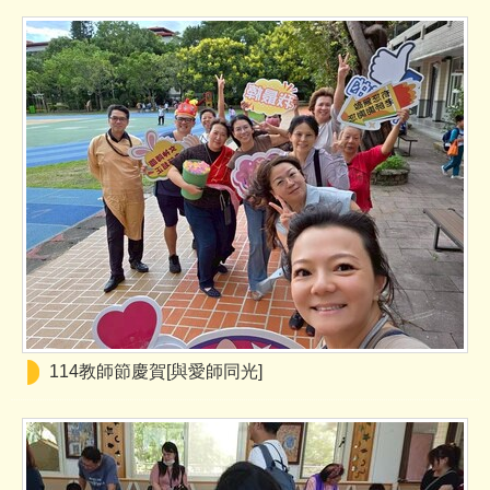
114教師節慶賀[與愛師同光]