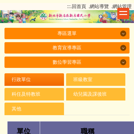
跳
:::
.回首頁
.網站導覽
.網站管理
到
主
要
內
專區選單
容
區
教育宣導專區
專區選單
數位學習專區
教育宣導專區
115 新店國小一年級新生入學網
數位學習專區
我們的新店國小
教育部
行政單位
班級教室
新店國小影音
新北市政府
閱讀活動
科任及特教班
幼兒園及課後班
校長室
其他單位宣導
數位學習
其他
教務處
新店國小課程計畫備查
學生資訊教育活動
單位
職稱
學務處
校外人士入班教學