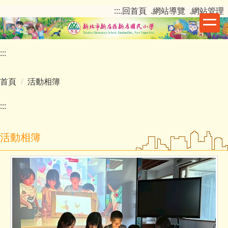
跳
:::
.回首頁
.網站導覽
.網站管理
到
主
要
:::
內
容
區
首頁
活動相簿
:::
活動相簿