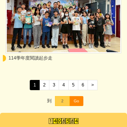
114學年度閱讀起步走
1
2
3
4
5
6
>
到
Go