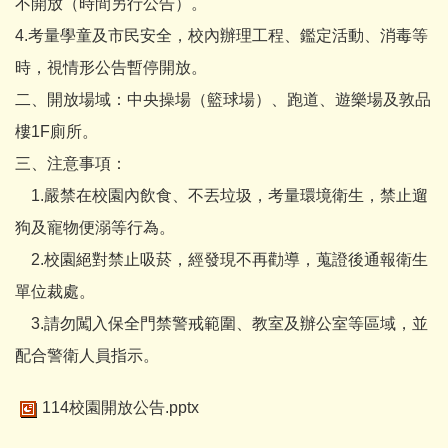
不開放（時間另行公告）。
4.考量學童及市民安全，校內辦理工程、鑑定活動、消毒等
時，視情形公告暫停開放。
二、開放場域：中央操場（籃球場）、跑道、遊樂場及敦品
樓1F廁所。
三、注意事項：
1.嚴禁在校園內飲食、不丟垃圾，考量環境衛生，禁止遛
狗及寵物便溺等行為。
2.校園絕對禁止吸菸，經發現不再勸導，蒐證後通報衛生
單位裁處。
3.請勿闖入保全門禁警戒範圍、教室及辦公室等區域，並
配合警衛人員指示。
114校園開放公告.pptx